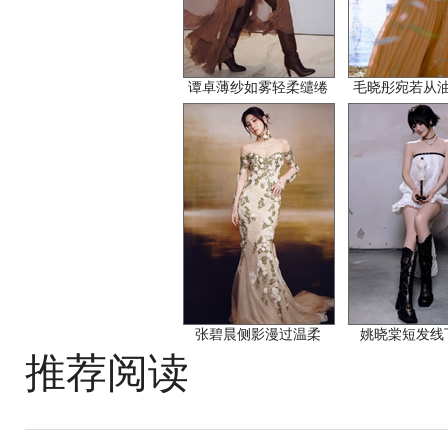
谭卓薄纱如雾轻柔缱绻
毛晓彤宛若从
张碧晨侧影漫过温柔
姚晓棠短发线
推荐阅读