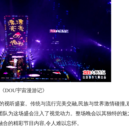
《DOU
宇宙漫游记》
呈的视听盛宴。传统与流行完美交融,民族与世界激情碰撞,
团队为这场盛会注入了视觉动力。整场晚会以其独特的魅力
融合的精彩节目内容,令人难以忘怀。