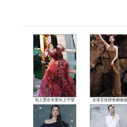
包上恩在光里向上守望
吴谨言挂脖鱼鳞裙超