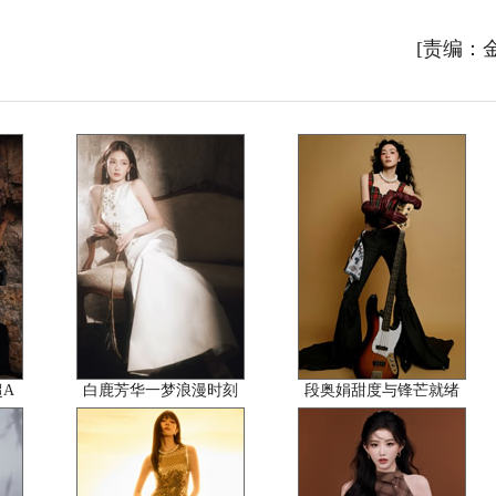
[责编：
A
白鹿芳华一梦浪漫时刻
段奥娟甜度与锋芒就绪