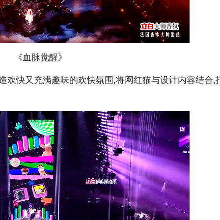
《血脉觉醒》
造欢快又充满趣味的欢快氛围,将网红猫与设计内容结合,