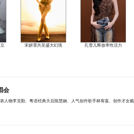
而立
宋妍霏共至盛大幻境
孔雪儿释放率性活力
唱会
表人物李克勤、粤语经典天后陈慧娴、人气创作歌手林宥嘉、创作才女戴