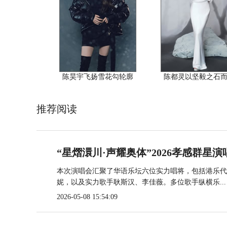
陈昊宇飞扬雪花勾轮廓
陈都灵以坚毅之石
推荐阅读
“星熠澴川·声耀奥体”2026孝感群星演
本次演唱会汇聚了华语乐坛六位实力唱将，包括港乐代
妮，以及实力歌手耿斯汉、李佳薇。多位歌手纵横乐...
2026-05-08 15:54:09