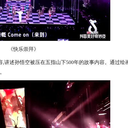
《快乐崇拜》
容,讲述孙悟空被压在五指山下500年的故事内容。通过绘
“。