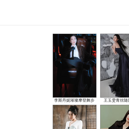
李斯丹妮璀璨摩登舞步
王玉雯青丝随