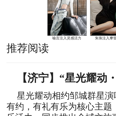
喻言注入灵感活力
朱珠注入摩
推荐阅读
【济宁】“星光耀动
星光耀动相约邹城群星演
有约，有礼有乐为核心主题