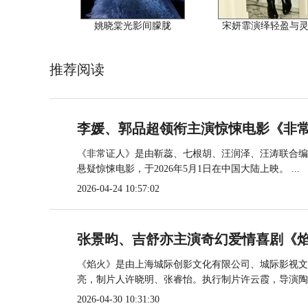
姚晓棠光影间朦胧
宋妍霏演绎轻盈与
推荐阅读
李媛、郭品超领衔主演惊悚电影《非常
《非常证人》是由靳蕊、七根胡、汪润泽、汪涛联合编
悬疑惊悚电影，于2026年5月1日在中国大陆上映。 ...
2026-04-24 10:57:02
张景昀、吉舒亦主演奇幻爱情喜剧《焰
《焰火》是由上海城际创影文化有限公司、城际影视文
亮，制片人许晓明、张睿怡。执行制片许云霞，导演陶..
2026-04-30 10:31:30