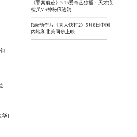
《罪案痕迹》5.15爱奇艺独播：天才痕
检员VS神秘痕迹消
R级动作片《真人快打2》5月8日中国
内地和北美同步上映
包
、
临
金华]