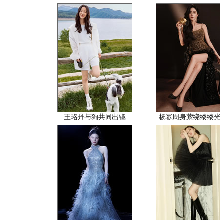
王珞丹与狗共同出镜
杨幂周身萦绕缕缕