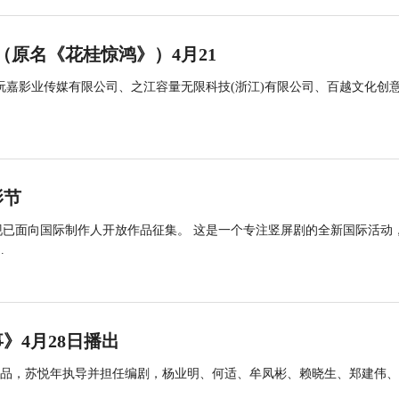
（原名《花桂惊鸿》）4月21
玩嘉影业传媒有限公司、之江容量无限科技(浙江)有限公司、百越文化创
影节
，现已面向国际制作人开放作品征集。 这是一个专注竖屏剧的全新国际活动
.
》4月28日播出
品，苏悦年执导并担任编剧，杨业明、何适、牟凤彬、赖晓生、郑建伟、