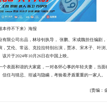
根本停不下来》海报
有限公司出品，林珍钊执导， 张鹏、宋成魏担任编剧，
演，艾伦、常远、克拉拉特别出演，贾冰、宋木子、叶浏
片于2024年10月26日在中国上映。
个表面和谐的大家庭，一对各怀心事的年轻夫妻，当面
、信任与猜忌、坦诚与隐瞒，考验着矛盾重重的一家人。
[责编：