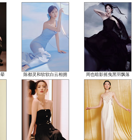
光晕
陈都灵和软软白云相拥
周也暗影摇曳黑羽飘落