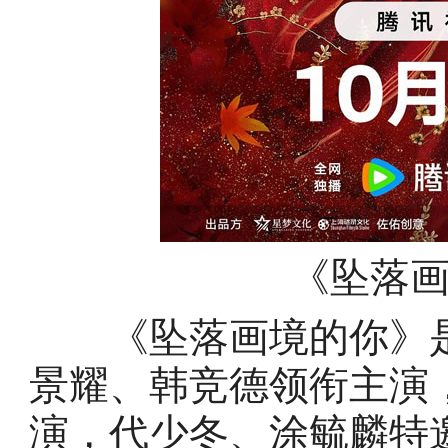
《坠落
《坠落画境的你》是
景耀、韩竞德领衔主演
演，代少冬、涂毓麟特