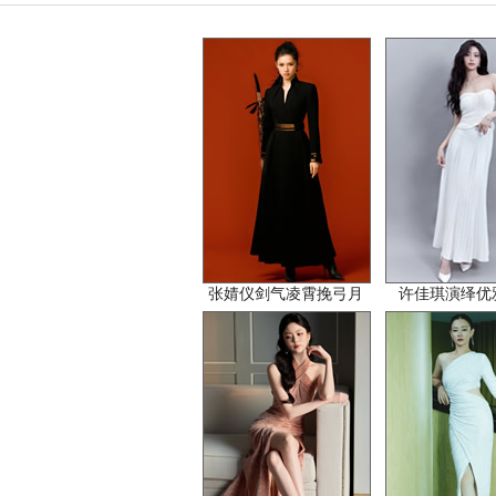
张婧仪剑气凌霄挽弓月
许佳琪演绎优