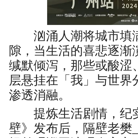
汹涌人潮将城市填满
隙，当生活的喜悲逐渐
缄默倾泻，那些或酸涩
层悬挂在「我」与世界
渗透消融。
提炼生活剧情，纪实
壁》发布后，隔壁老樊_