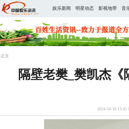
娱乐新闻
明星动态
影视地带
音
>正文
隔壁老樊_樊凯杰《隔
2024-10-10 13:45: