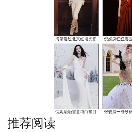
海清漫过北京红墙光影
倪妮疯狂狂妄
倪妮融融雪意纯白耀目
张碧晨一袭纱
推荐阅读