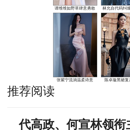
谭维维如野草肆意勇敢
林允自代码纠
张紫宁流淌温柔诗意
陈卓璇黑裙复
推荐阅读
代高政、何宣林领衔