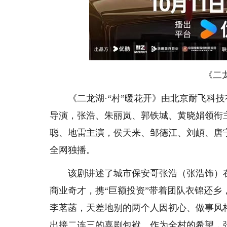
《二
《二龙湖·“村”暖花开》由北京耐飞科技
导演，张浩、朱丽岚、郭铁城、黄晓娟领衔
聪、地雷主演，侯天来、邹德江、刘頔、唐宁
全网独播。
该剧讲述了城市保安哥张浩（张浩饰）在
商业奇才，携“巨额投资”带着团队衣锦还
李茗菡，天差地别的两个人因初心、做事风
出接二连三的喜剧包袱。作为全村的希望，