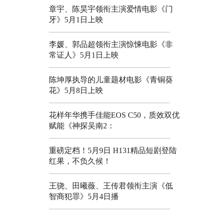
章宇、陈昊宇领衔主演爱情电影《门
牙》5月1日上映
李媛、郭品超领衔主演惊悚电影《非
常证人》5月1日上映
陈坤厚执导的儿童题材电影《青铜葵
花》5月8日上映
花样年华携手佳能EOS C50，质效双优
赋能《神探吴南2：
重磅定档！5月9日 H131精品短剧登陆
红果，不负久候！
王骁、田曦薇、王传君领衔主演《低
智商犯罪》5月4日播