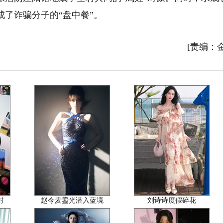
了诈骗分子的“盘中餐”。
[责编：
对
赵今麦鎏光潜入蓝境
刘诗诗度假碎花