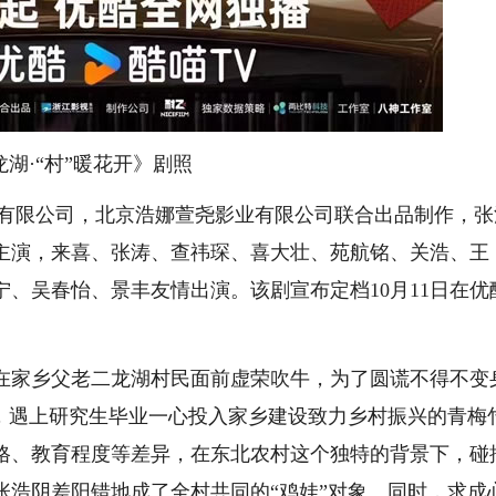
龙湖·“村”暖花开》剧照
有限公司，北京浩娜萱尧影业有限公司联合出品制作，张
主演，来喜、张涛、查祎琛、喜大壮、苑航铭、关浩、王
、吴春怡、景丰友情出演。该剧宣布定档10月11日在优
家乡父老二龙湖村民面前虚荣吹牛，为了圆谎不得不变
乡，遇上研究生毕业一心投入家乡建设致力乡村振兴的青梅
格、教育程度等差异，在东北农村这个独特的背景下，碰
张浩阴差阳错地成了全村共同的“鸡娃”对象。同时，求成