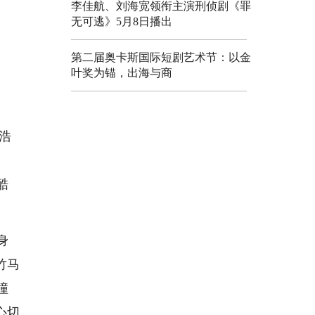
李佳航、刘海宽领衔主演刑侦剧《罪
无可逃》5月8日播出
第二届奥卡斯国际短剧艺术节：以金
叶奖为锚，出海与商
浩
酷
身
竹马
撞
心切