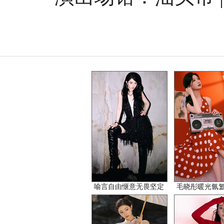
喻言自由惬意无畏坚定
毛晓彤暖光氤