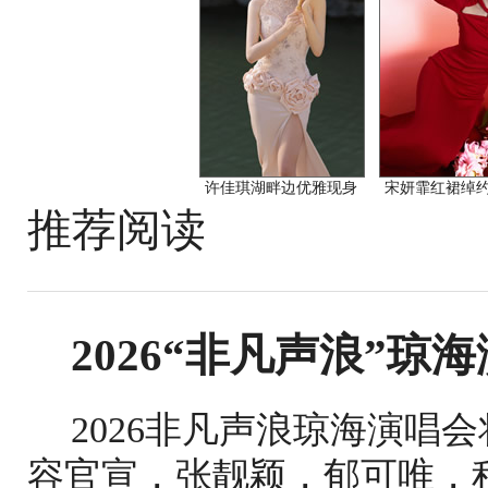
许佳琪湖畔边优雅现身
宋妍霏红裙绰
推荐阅读
2026“非凡声浪”琼
2026非凡声浪琼海演唱
容官宣，张靓颖，郁可唯，