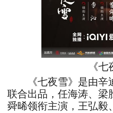
《七
《七夜雪》是由辛迪
联合出品，任海涛、梁
舜晞领衔主演，王弘毅