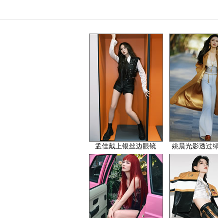
孟佳戴上银丝边眼镜
姚晨光影透过