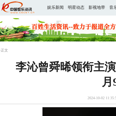
娱乐新闻
明星动态
影视地带
音
>正文
李沁曾舜晞领衔主演
月
2024-10-02 11:35: