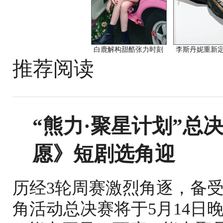
白鹿解构甜酷张力时刻
李斯丹妮重新
推荐阅读
“熊力·聚星计划”总
愿》短剧选角迎
历经3轮周赛激烈角逐，备
角活动总决赛将于5月14日