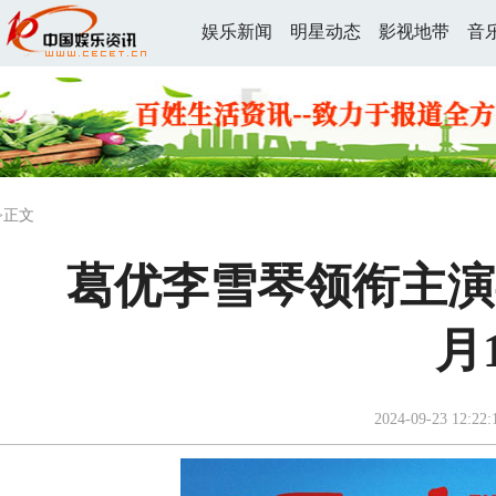
娱乐新闻
明星动态
影视地带
音
>正文
葛优李雪琴领衔主演
月
2024-09-23 12:22: