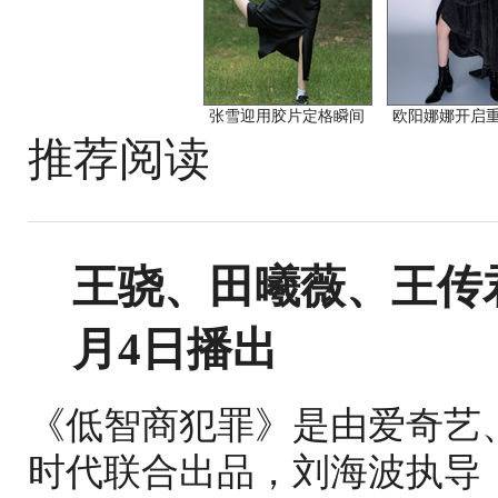
张雪迎用胶片定格瞬间
欧阳娜娜开启
推荐阅读
王骁、田曦薇、王传
月4日播出
《低智商犯罪》是由爱奇艺
时代联合出品，刘海波执导