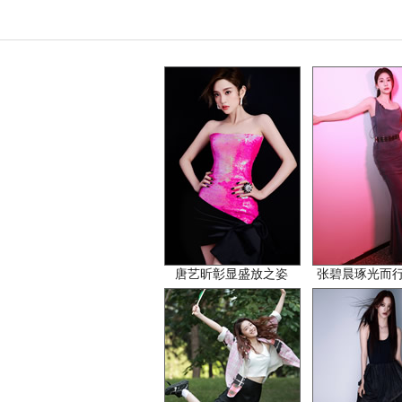
唐艺昕彰显盛放之姿
张碧晨琢光而