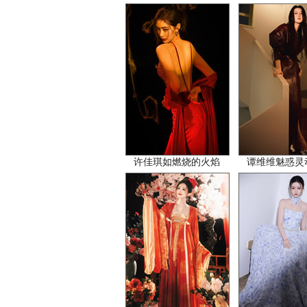
许佳琪如燃烧的火焰
谭维维魅惑灵