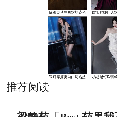
陈都灵动静间熠熠鎏光
欧阳娜娜佳人
宋妍霏捕捉自由与热烈
杨超越钉珠蕾
推荐阅读