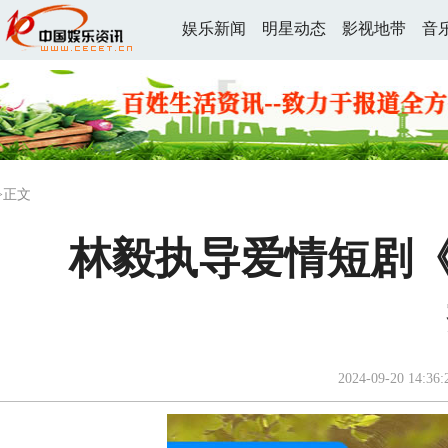
娱乐新闻
明星动态
影视地带
音
>正文
林毅执导爱情短剧《千
2024-09-20 14:36: