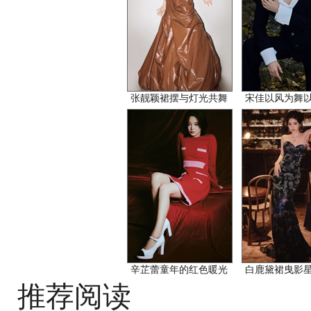
张靓颖裙摆与灯光共舞
宋佳以风为舞
辛芷蕾童年的红色暖光
白鹿黛裙曳影
推荐阅读