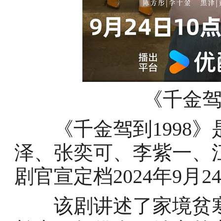
《千金驾
《千金驾到1998》
泽、张奕可、李紫一、
剧官宣定档2024年9月
该剧讲述了家境贫寒