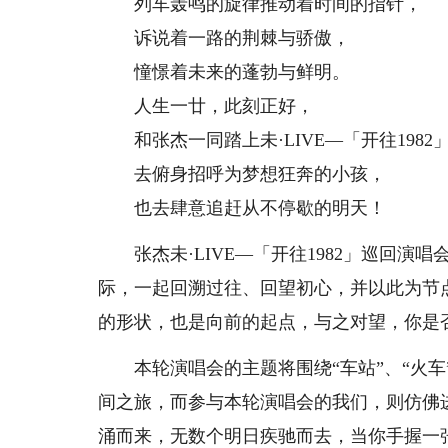
列车轰鸣的旋律推动着时间的指针，
诉说着一路的荆棘与骄傲，
憧憬着未来的蓬勃与鲜明。
人生一廿，此刻正好，
和张杰一同踏上未·LIVE—「开往1982
去俯身招呼为梦想狂奔的小孩，
也去肆意追赶从不停歇的明天！
张杰未·LIVE—「开往1982」巡回演唱会
际，一起回溯过往、回望初心，并以此为节点
的形状，也是向前的起点，与之对望，你是
本轮演唱会的主题将围绕“车站”、“火车
间之旅，而参与本轮演唱会的我们，则仿佛
涌而来，无数个明日疾驰而去，当你手握⼀张