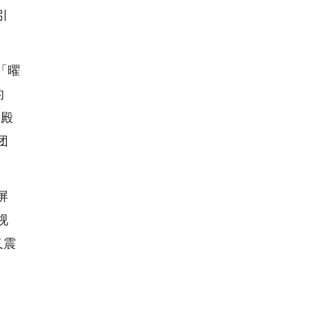
引
「曜
的
界殿
团
屏
视
又震