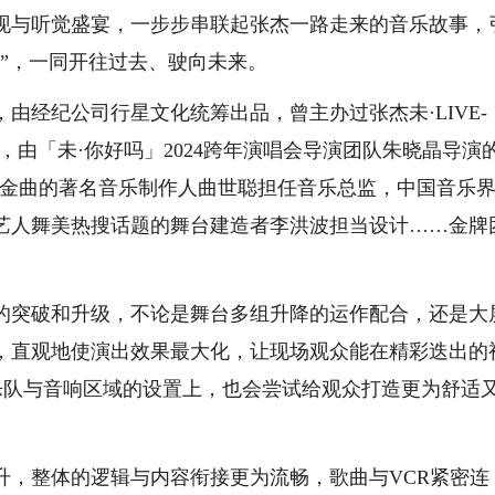
呈现与听觉盛宴，一步步串联起张杰一路走来的音乐故事，
”，一同开往过去、驶向未来。
经纪公司行星文化统筹出品，曾主办过张杰未·LIVE-
，由「未·你好吗」2024跨年演唱会导演团队朱晓晶导演
过众多金曲的著名音乐制作人曲世聪担任音乐总监，中国音乐
艺人舞美热搜话题的舞台建造者李洪波担当设计……金牌
的突破和升级，不论是舞台多组升降的运作配合，还是大
，直观地使演出效果最大化，让现场观众能在精彩迭出的
在乐队与音响区域的设置上，也会尝试给观众打造更为舒适
，整体的逻辑与内容衔接更为流畅，歌曲与VCR紧密连