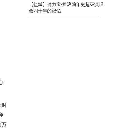
【盐城】健力宝·摇滚编年史超级演唱
会四十年的记忆
心
次时
奔
的万