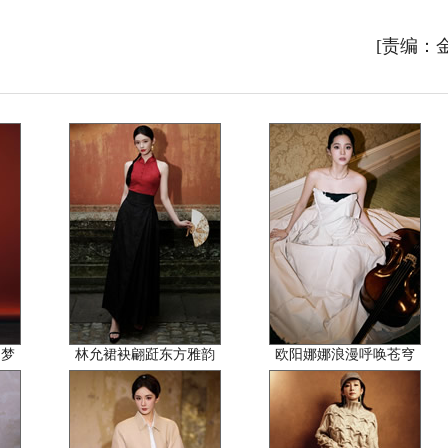
[责编：
的梦
林允裙袂翩跹东方雅韵
欧阳娜娜浪漫呼唤苍穹