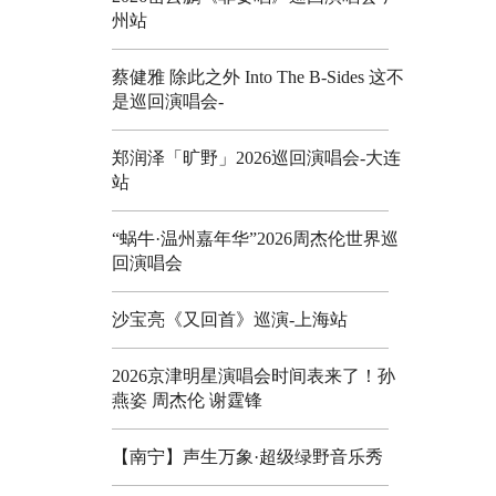
州站
蔡健雅 除此之外 Into The B-Sides 这不
是巡回演唱会-
郑润泽「旷野」2026巡回演唱会-大连
站
“蜗牛·温州嘉年华”2026周杰伦世界巡
回演唱会
沙宝亮《又回首》巡演-上海站
2026京津明星演唱会时间表来了！孙
燕姿 周杰伦 谢霆锋
【南宁】声生万象·超级绿野音乐秀