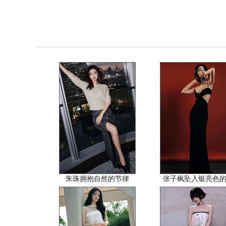
朱珠拥抱自然的节律
张子枫坠入银亮色