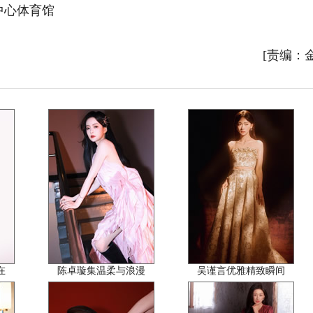
中心体育馆
[责编：
在
陈卓璇集温柔与浪漫
吴谨言优雅精致瞬间