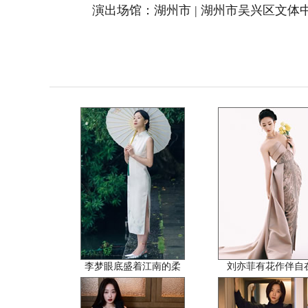
演出场馆：湖州市 | 湖州市吴兴区文体
李梦眼底盛着江南的柔
刘亦菲有花作伴自