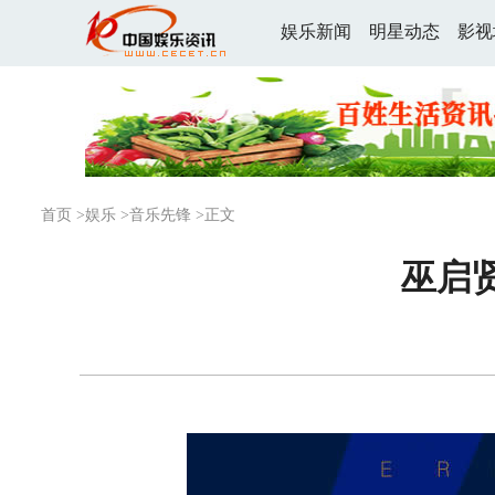
娱乐新闻
明星动态
影视
首页
>
娱乐
>
音乐先锋
>正文
巫启