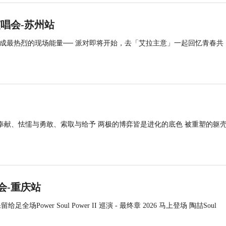
回演唱会-苏州站
凝聚成最热烈的现场能量── 派对即将开始，去「艾拉主意」一起回忆青春共
奉献、怯懦与勇敢、索取与给予 两极的博弈皆是进化的底色 被重塑的躯
演唱会-重庆站
ower Soul Power II 巡演 - 最终章 2026 马上登场 陶喆Soul