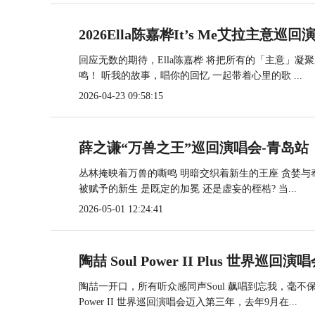
2026Ella陈嘉桦It’s Me艾拉主意巡
回应无数的期待，Ella陈嘉桦 将把所有的「主意」
鸣！ 听我的故事，唱你的回忆 一起带着心里的歌 ...
2026-04-23 09:58:15
薛之谦“万兽之王”巡回演唱会-青岛站
丛林掩映着万兽的嘶鸣 明暗交织着新生的王座 贪婪与
被赋予的新生 是既定的加冕 还是虚妄的桎梏? 当...
2026-05-01 12:24:41
陶喆 Soul Power II Plus 世界巡回
陶喆一开口，所有听众感同声Soul 飙唱到忘我，毫不保留给足全场P
Power II 世界巡回演唱会迈入第三年，去年9月在...