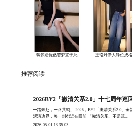
蒋梦婕恍然若梦置于此
王珞丹伊人静伫成
推荐阅读
2026BY2「撇清关系2.0」十七周年
一路奔赴，一路共鸣。 2026，BY2「撇清关系2.0」
观演边界，每一刻都近在眼前 「撇清关系」不是疏...
2026-05-01 13:35:03