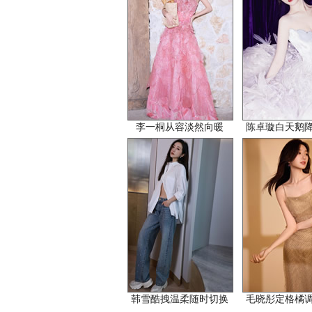
李一桐从容淡然向暖
陈卓璇白天鹅
韩雪酷拽温柔随时切换
毛晓彤定格橘