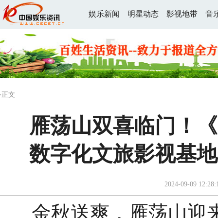
娱乐新闻
明星动态
影视地带
音
>正文
雁荡山双喜临门！《
数字化文旅影视基地
2024-09-09 12:28:
金秋送爽，雁荡山迎