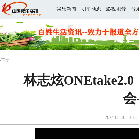
娱乐新闻
明星动态
影视地带
音
>正文
林志炫ONEtake
会
2024-08-30 14:13: