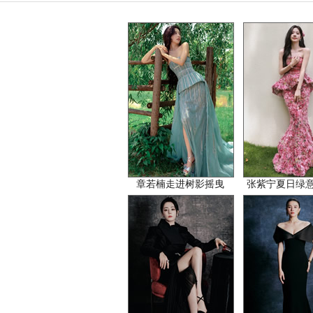
章若楠走进树影摇曳
张紫宁夏日绿