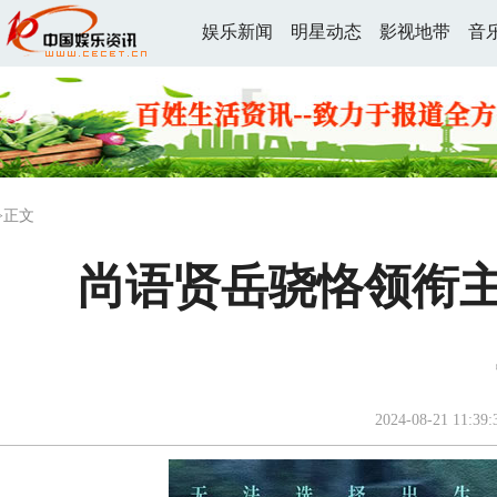
娱乐新闻
明星动态
影视地带
音
>正文
尚语贤岳骁恪领衔主
2024-08-21 11:39: