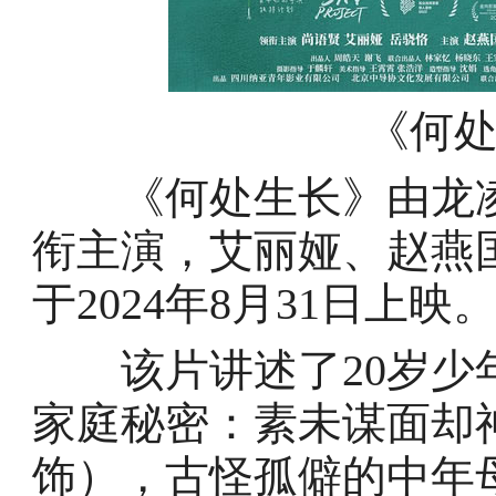
《何
《何处生长》由龙凌
衔主演，艾丽娅、赵燕
于2024年8月31日上映
该片讲述了20岁少年
家庭秘密：素未谋面却
饰），古怪孤僻的中年