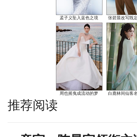
孟子义坠入蓝色之境
张碧晨改写既
周也摇曳成流动的梦
白鹿林间仙客
推荐阅读