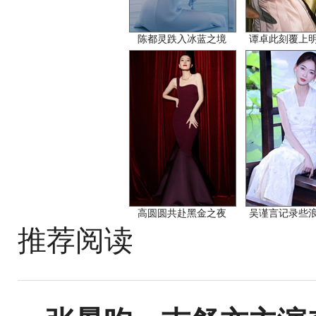
陈都灵跌入冰蓝之境
谭卓此刻覆上
高圆圆共赴黑金之夜
吴谨言记录些
推荐阅读