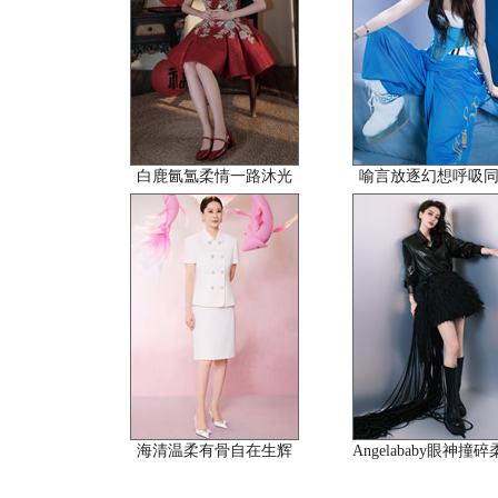
白鹿氤氲柔情一路沐光
喻言放逐幻想呼吸
海清温柔有骨自在生辉
Angelababy眼神撞