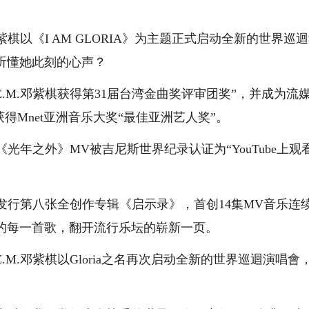
棋以《I AM GLORIA》为主题正式启动全新的世界巡
听懂她此刻的心声？
.M.邓紫棋获得第31届台湾金曲奖评审团奖”，并成为流
及获得Mnet亚洲音乐大奖“最佳亚洲艺人奖”。
《光年之外》MV被吉尼斯世界纪录认证为“YouTube上观
棋发行第八张全创作专辑《启示录》，首创14集MV音乐连
的每一首歌，翻开流行乐坛的崭新一页。
M.邓紫棋以Gloria之名再次启动全新的世界巡迴演唱會