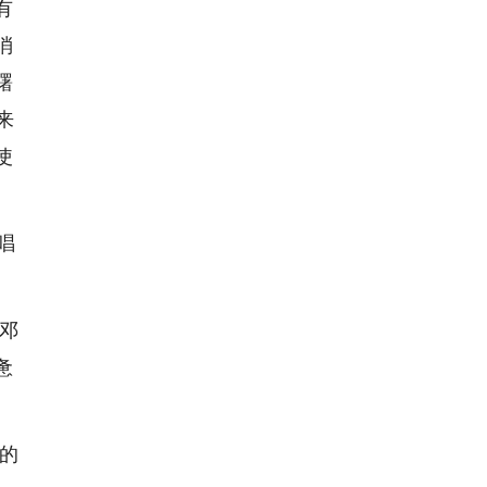
有
消
曙
来
使
唱
.邓
惫
爱的