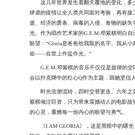
这几年世界发生着翻天覆地的变化，多少
肆虐的疫情让全人类共同面对考验，再有接
逝、经济的萧条、病毒的入侵、食物的缺失
光。作为唱作艺术家的G.E.M.邓紫棋明
盼望：“Gloria是爸爸给我取的名字。我
命——在世上作盐作光。”
G.E.M.邓紫棋的音乐不仅仅是旋律的交响
会以扑克牌中的红心Q作为主题，因她坚信
时光浩渺流转，四时交替更迭。六年之后，《I
紫棋倾注巨资，只为带来震撼动人的电影故
的心灵，重燃每一份内心的盼望与勇气。
《I AM GLORIA》，这是黑暗中的曙