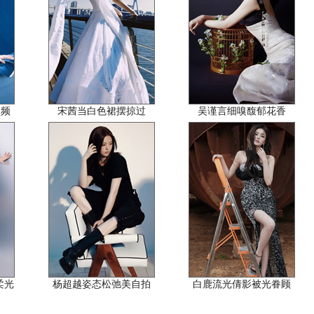
同频
宋茜当白色裙摆掠过
吴谨言细嗅馥郁花香
碎柔光
杨超越姿态松弛美自拍
白鹿流光倩影被光眷顾