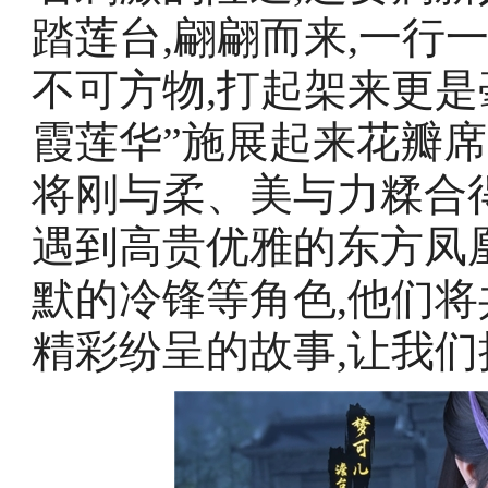
踏莲台,翩翩而来,一行
不可方物,打起架来更是
霞莲华”施展起来花瓣席
将刚与柔、美与力糅合
遇到高贵优雅的东方凤
默的冷锋等角色,他们将
精彩纷呈的故事,让我们