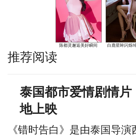
陈都灵邂逅美好瞬间
白鹿星眸闪烁
推荐阅读
泰国都市爱情剧情片
地上映
《错时告白》是由泰国导演