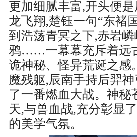
更加细腻丰富,开头便
龙飞翔,楚钰一句“东褚
到浩荡青冥之下,赤岩嶙
鸦……一幕幕充斥着远
诡神秘、怪异荒诞之感
魔残躯,辰南手持后羿神
了一番燃血大战。神秘
天,与兽血战,充分彰显
的美学气氛。