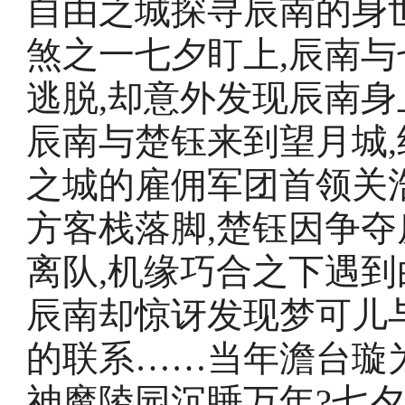
自由之城探寻辰南的身
煞之一七夕盯上,辰南与
逃脱,却意外发现辰南身
辰南与楚钰来到望月城
之城的雇佣军团首领关
方客栈落脚,楚钰因争夺
离队,机缘巧合之下遇到
辰南却惊讶发现梦可儿
的联系……当年澹台璇
神魔陵园沉睡万年?七