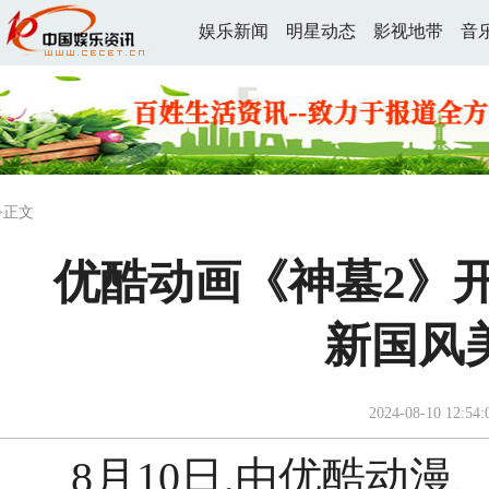
娱乐新闻
明星动态
影视地带
音
>正文
优酷动画《神墓2》
新国风
2024-08-10 12:54:
8月10日,由优酷动