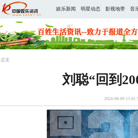
娱乐新闻
明星动态
影视地带
音
>正文
刘聪“回到20
2024-08-09 15:01: