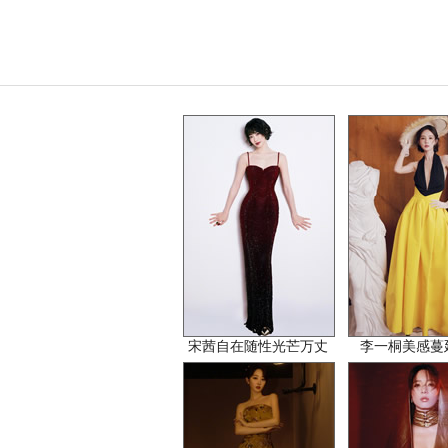
宋茜自在随性光芒万丈
李一桐美感蔓