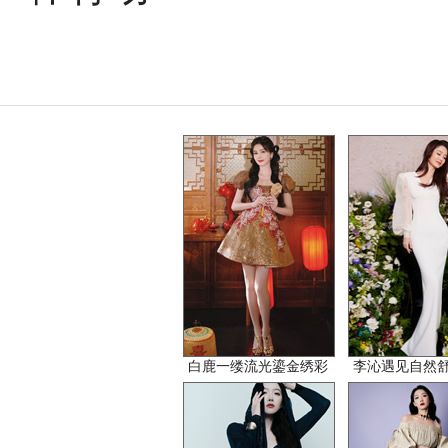
白鹿一缕流光鎏金绣彩
李沁遇见自然