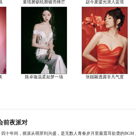
脱
童瑶磨砺轮廓镀亮锋芒
赵今麦鎏光潜入蓝境
美
陈卓璇温柔如梦一场
张靓颖透露非凡气度
会前夜派对
月 。四十年间，摇滚从萌芽到兴盛，是无数人青春岁月里最震耳欲聋的BGM