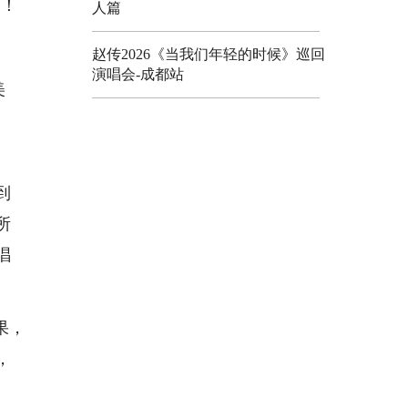
空！
人篇
赵传2026《当我们年轻的时候》巡回
演唱会-成都站
美
到
所
唱
果，
，