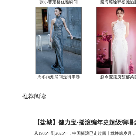
张小斐定格优雅瞬间
秦海璐诠释松弛洒
周冬雨潮涌间走街串巷
赵今麦摇曳馥郁柔
推荐阅读
【盐城】健力宝·摇滚编年史超级演唱
从1986年到2026年，中国摇滚已走过四十载峥嵘岁