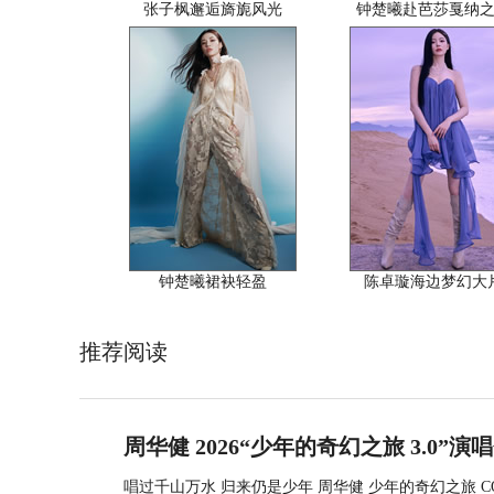
张子枫邂逅旖旎风光
钟楚曦赴芭莎戛纳
钟楚曦裙袂轻盈
陈卓璇海边梦幻大
推荐阅读
周华健 2026“少年的奇幻之旅 3.0”演
唱过千山万水 归来仍是少年 周华健 少年的奇幻之旅 CO