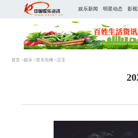
娱乐新闻
明星动态
影视
首页
>
娱乐
>
音乐先锋
>正文
2