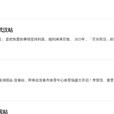
武汉站
； 是把热爱的事情坚持到底，做到淋漓尽致。 2025年，「尽兴而活」的
ssic喊春演唱会-宜春站，即将在宜春市体育中心体育场盛大开启！李荣浩、黄贯
滨站