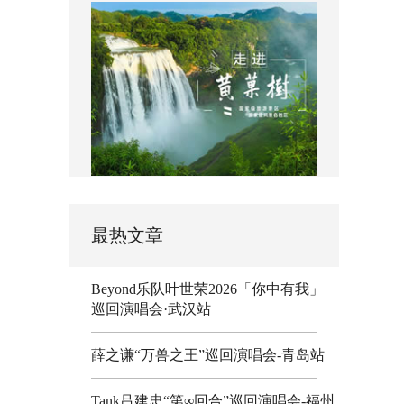
最热文章
Beyond乐队叶世荣2026「你中有我」
巡回演唱会·武汉站
薛之谦“万兽之王”巡回演唱会-青岛站
Tank吕建忠“第∞回合”巡回演唱会-福州