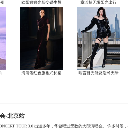
之夜
欧阳娜娜光影交错生辉
章若楠无惧阳光出行
片
海清酒红色旗袍式长裙
喻言目光所及浩瀚天际
唱会-北京站
NCERT TOUR 3.0 出道多年，华健唱过无数的大型演唱会。 许多时候