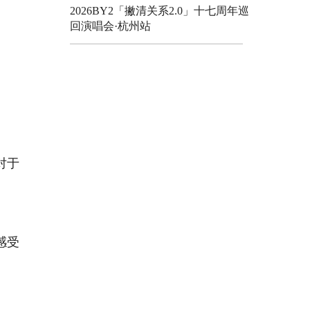
2026BY2「撇清关系2.0」十七周年巡
回演唱会·杭州站
对于
观
感受