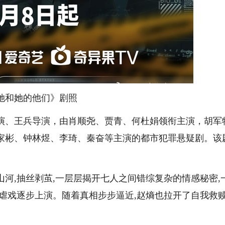
她和她的他们》剧照
、王兵导演，由肖顺尧、贾青、何杜娟领衔主演，胡军
家彬、钟林煜、李琦、秦奋等主演的都市犯罪悬疑剧。该
,抽丝剥茧,一层层揭开七人之间错综复杂的情感秘密,
虐戏逐步上演。随着真相步步逼近,赵熵也拉开了自我救