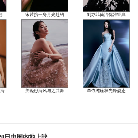
刻
宋茜携一身月光赴约
刘亦菲简洁优雅经典
谧海
关晓彤海风与之共舞
单依纯诠释先锋姿态
20日中国内地上映