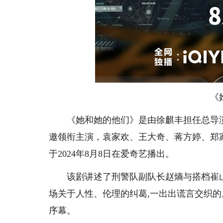
《
《她和她的他们》是由徐麒丰担任总导演
邀领衔主演，袁家欢、王大奇、蒋方婷、郑
于2024年8月8日在爱奇艺播出。
该剧讲述了刑警队副队长赵熵与搭档崔山河
场关于人性、伦理的纠葛,一出出谎言交织的
序幕。