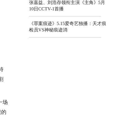
张嘉益、刘浩存领衔主演《主角》5月
10日CCTV-1首播
《罪案痕迹》5.15爱奇艺独播：天才痕
检员VS神秘痕迹消
特
剧
一场
赎的