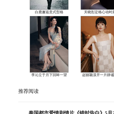
白鹿邂逅意式型格
关晓彤定格心动时
李沁立于月下回眸一望
赵丽颖漾开一片静
推荐阅读
泰国都市爱情剧情片《错时告白》5月