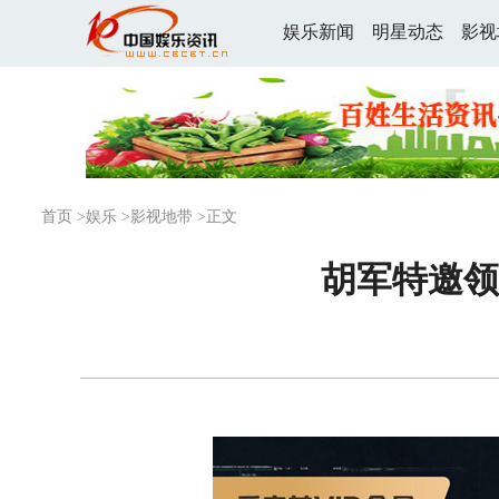
娱乐新闻
明星动态
影视
首页
>
娱乐
>
影视地带
>正文
胡军特邀领