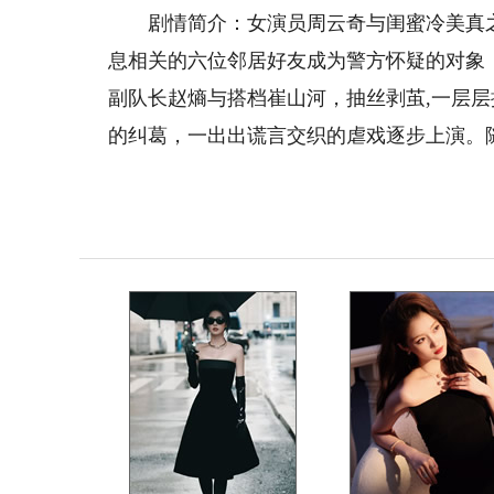
剧情简介：女演员周云奇与闺蜜冷美真之
息相关的六位邻居好友成为警方怀疑的对象
副队长赵熵与搭档崔山河，抽丝剥茧,一层
的纠葛，一出出谎言交织的虐戏逐步上演。