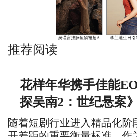
吴谨言挂脖鱼鳞裙超A
李兰迪生日引
推荐阅读
花样年华携手佳能EO
探吴南2：世纪悬案
随着短剧行业进入精品化阶
开差距的重要衡量标准。作