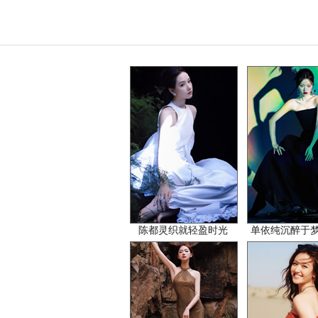
陈都灵织就轻盈时光
单依纯沉醉于