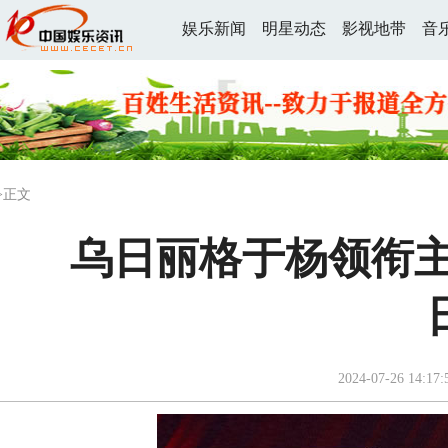
娱乐新闻
明星动态
影视地带
音
>正文
乌日丽格于杨领衔主
2024-07-26 14:17: