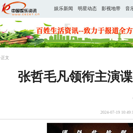
娱乐新闻
明星动态
影视地带
音
>正文
张哲毛凡领衔主演谍
2024-07-19 10:49: