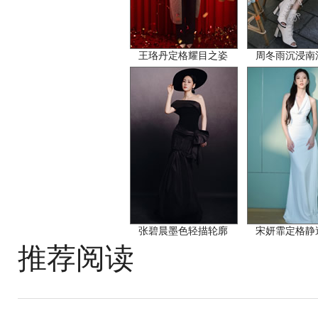
王珞丹定格耀目之姿
周冬雨沉浸南
张碧晨墨色轻描轮廓
宋妍霏定格静
推荐阅读