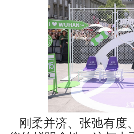
刚柔并济、张弛有度