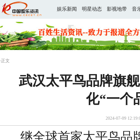
娱乐新闻
明星动态
影视地带
音
>正文
武汉太平鸟品牌旗舰
化“一个
2024-07-09 12:19:
继全球首家太平鸟品