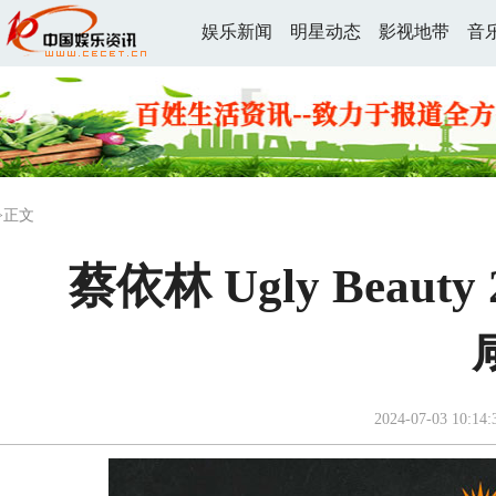
娱乐新闻
明星动态
影视地带
音
>正文
蔡依林 Ugly Beaut
2024-07-03 10:14: