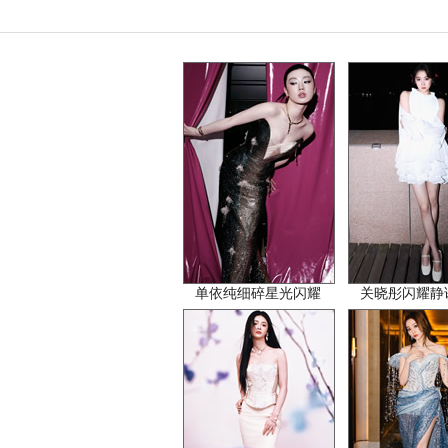
单依纯细碎星光闪耀
关晓彤闪耀静