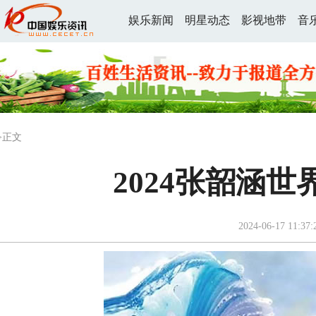
娱乐新闻
明星动态
影视地带
音
>正文
2024张韶涵
2024-06-17 11:37: