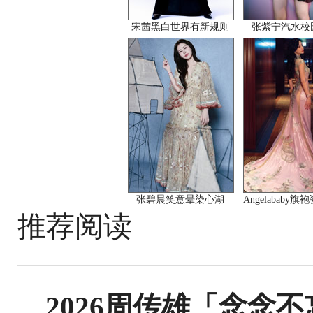
宋茜黑白世界有新规则
张紫宁汽水校
张碧晨笑意晕染心湖
Angelababy
推荐阅读
2026周传雄「念念不