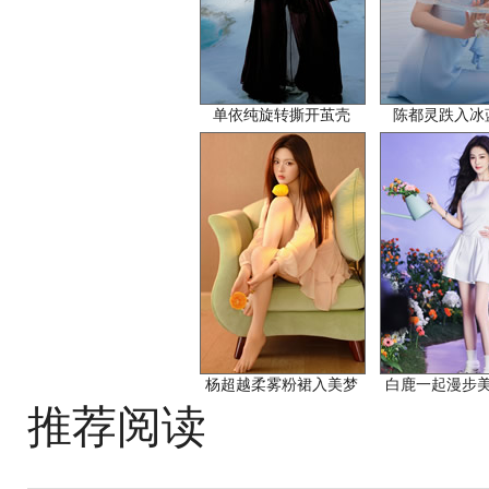
单依纯旋转撕开茧壳
陈都灵跌入冰
杨超越柔雾粉裙入美梦
白鹿一起漫步
推荐阅读