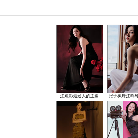
江疏影最迷人的主角
张子枫珠江畔