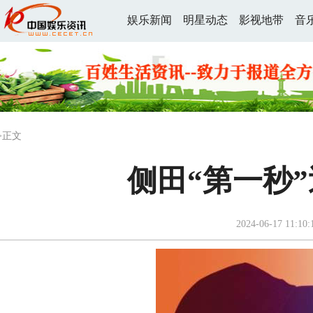
娱乐新闻
明星动态
影视地带
音
>正文
侧田“第一秒
2024-06-17 11:10: