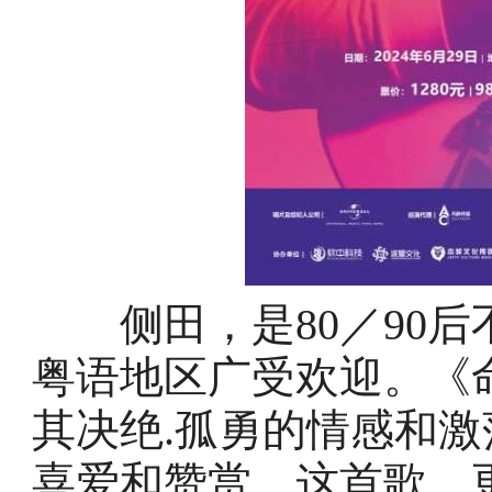
侧田，是80／90后
粤语地区广受欢迎。《
其决绝.孤勇的情感和
喜爱和赞赏。这首歌，