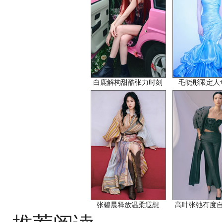
白鹿解构甜酷张力时刻
毛晓彤限定人
张碧晨释放温柔遐想
高叶张弛有度