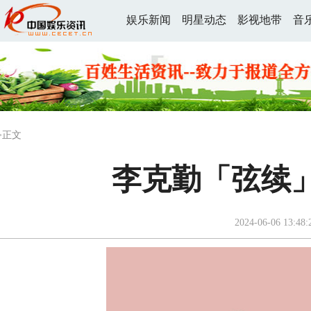
娱乐新闻
明星动态
影视地带
音
>正文
李克勤「弦续
2024-06-06 13:48: