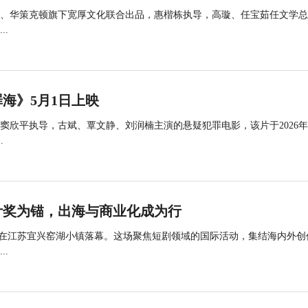
、华策克顿旗下宽厚文化联合出品，惠楷栋执导，高璇、任宝茹任文学总
.
海》5月1日上映
欣平执导，古斌、覃文静、刘润楠主演的悬疑犯罪电影，该片于2026年
.
叶奖为锚，出海与商业化成为行
艺术节在江苏宜兴窑湖小镇落幕。这场聚焦短剧领域的国际活动，集结海内外创
.