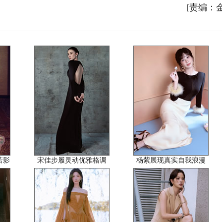
[责编：
釉若影
宋佳步履灵动优雅格调
杨紫展现真实自我浪漫