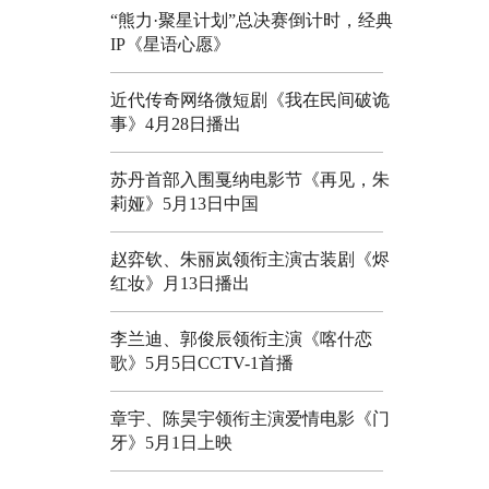
“熊力·聚星计划”总决赛倒计时，经典
IP《星语心愿》
近代传奇网络微短剧《我在民间破诡
事》4月28日播出
苏丹首部入围戛纳电影节《再见，朱
莉娅》5月13日中国
赵弈钦、朱丽岚领衔主演古装剧《烬
红妆》月13日播出
李兰迪、郭俊辰领衔主演《喀什恋
歌》5月5日CCTV-1首播
章宇、陈昊宇领衔主演爱情电影《门
牙》5月1日上映