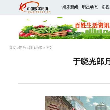
娱乐新闻
明星动态
影视
首页
>
娱乐
>
影视地带
>正文
于晓光郎月