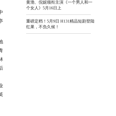
黄渤、倪妮领衔主演《一个男人和一
个女人》5月16日上
中
亭
重磅定档！5月9日 H131精品短剧登陆
红果，不负久候！
地
青
林
后
业
英