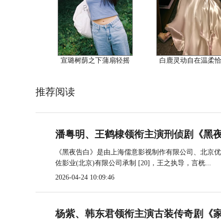
宣璐树荫之下蒲扇轻摇
白鹿灵动自在温柔
推荐阅读
潘粤明、王鹤棣领衔主演刑侦剧《黑夜
《黑夜告白》是由上海儒意影视制作有限公司、北京优
佐影业(北京)有限公司承制 [20]，王之执导，言桄...
2026-04-24 10:09:46
杨紫、韩东君领衔主演古装传奇剧《家业》