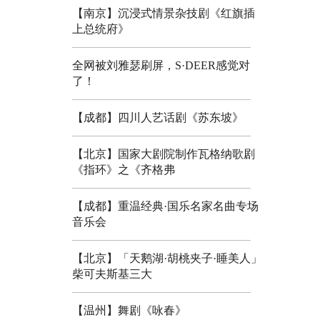
【南京】沉浸式情景杂技剧《红旗插
上总统府》
全网被刘雅瑟刷屏，S·DEER感觉对
了！
【成都】四川人艺话剧《苏东坡》
【北京】国家大剧院制作瓦格纳歌剧
《指环》之《齐格弗
【成都】重温经典·国乐名家名曲专场
音乐会
【北京】「天鹅湖·胡桃夹子·睡美人」
柴可夫斯基三大
【温州】舞剧《咏春》