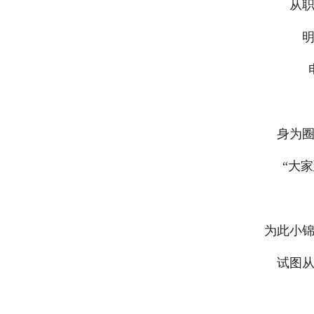
从
身为
“大家
为此小
试图