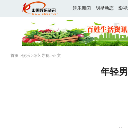
娱乐新闻
明星动态
影视
首页
>
娱乐
>
综艺导视
>正文
年轻男