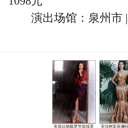
1098元
演出场馆：泉州市 |
朱珠以物载梦凭痕续章
宋佳树影斑斓