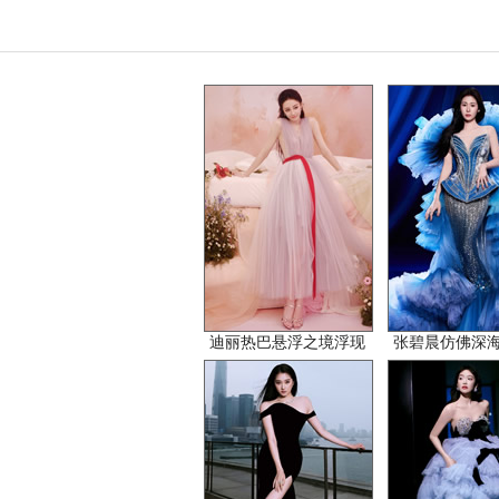
迪丽热巴悬浮之境浮现
张碧晨仿佛深