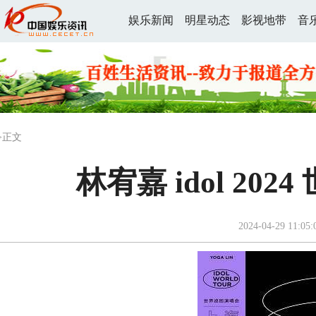
娱乐新闻
明星动态
影视地带
音
>正文
林宥嘉 idol 20
2024-04-29 11:05: