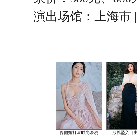
演出场馆：上海市 |
佟丽娅抒写时光浪漫
殷桃坠入自