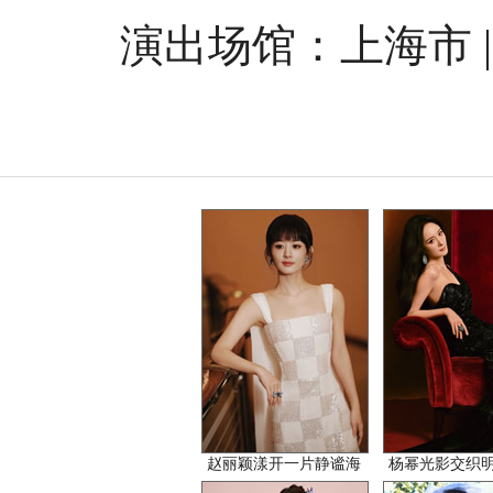
演出场馆：
上海市 
赵丽颖漾开一片静谧海
杨幂光影交织