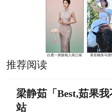
白鹿一身旗袍入画江南
章若楠策马缓
推荐阅读
梁静茹「Best,茹
站