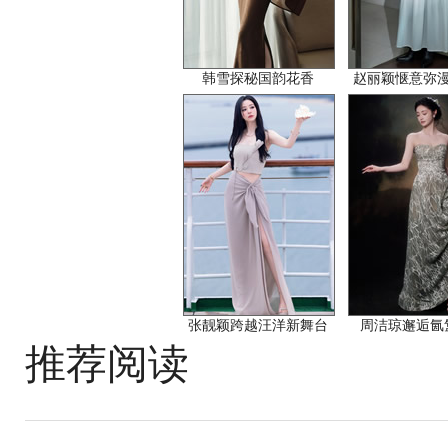
韩雪探秘国韵花香
赵丽颖惬意弥
张靓颖跨越汪洋新舞台
周洁琼邂逅氤
推荐阅读