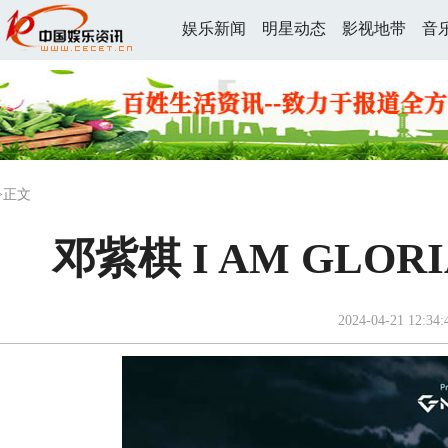
娱乐新闻
明星动态
影视地带
音
>正文
邓紫棋 I AM GLO
2024-04-21 12:34: