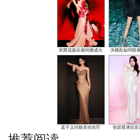
宋茜花簇在裙间燃成火
关晓彤如同暗
孟子义闪烁灵动光芒
张碧晨满目皆
推荐阅读