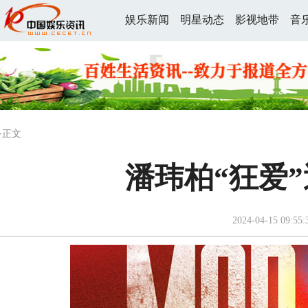
娱乐新闻
明星动态
影视地带
音
>正文
潘玮柏“狂爱
2024-04-15 09:55: