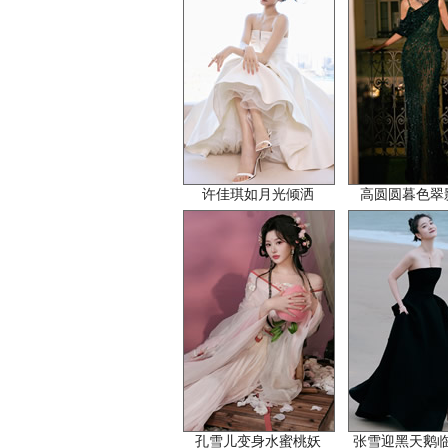
许佳琪如月光倾洒
高圆圆暮色翠
孔雪儿变身水蜜桃妖
张雪迎黑天鹅