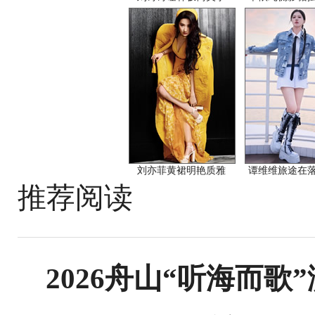
刘亦菲黄裙明艳质雅
谭维维旅途在
推荐阅读
2026舟山“听海而歌