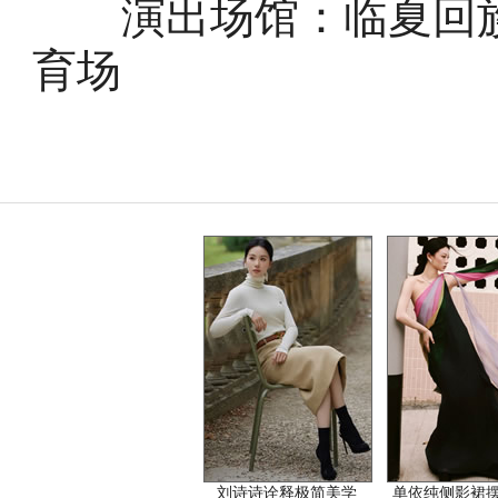
演出场馆：临夏回族自
育场
刘诗诗诠释极简美学
单依纯侧影裙