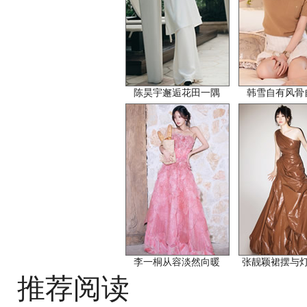
陈昊宇邂逅花田一隅
韩雪自有风骨
李一桐从容淡然向暖
张靓颖裙摆与
推荐阅读