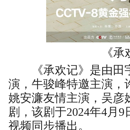
《承
《承欢记》是由田宇
演，牛骏峰特邀主演，
姚安濂友情主演，吴彦
剧，该剧于2024年4
视频同步播出。