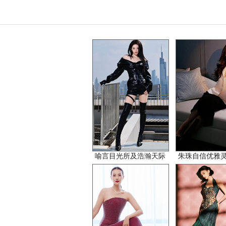
喻言目光所及浩瀚天际
朱珠自信优雅