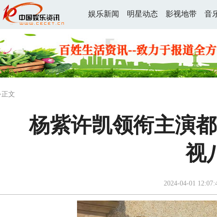
娱乐新闻
明星动态
影视地带
音
>正文
杨紫许凯领衔主演都
视
2024-04-01 12:07: