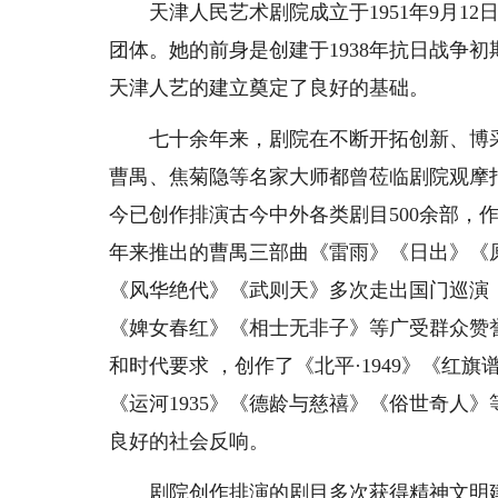
天津人民艺术剧院成立于1951年9月12
团体。她的前身是创建于1938年抗日战争
天津人艺的建立奠定了良好的基础。
七十余年来，剧院在不断开拓创新、博采
曹禺、焦菊隐等名家大师都曾莅临剧院观摩
今已创作排演古今中外各类剧目500余部，
年来推出的曹禺三部曲《雷雨》《日出》《
《风华绝代》《武则天》多次走出国门巡演
《婢女春红》《相士无非子》等广受群众赞
和时代要求 ，创作了《北平·1949》《红
《运河1935》《德龄与慈禧》《俗世奇人
良好的社会反响。
剧院创作排演的剧目多次获得精神文明建设