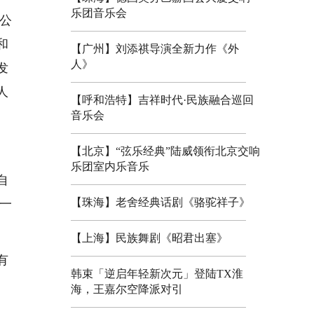
乐团音乐会
公
和
【广州】刘添祺导演全新力作《外
人》
发
人
【呼和浩特】吉祥时代·民族融合巡回
。
音乐会
【北京】“弦乐经典”陆威领衔北京交响
乐团室内乐音乐
自
【珠海】老舍经典话剧《骆驼祥子》
一
【上海】民族舞剧《昭君出塞》
有
韩束「逆启年轻新次元」登陆TX淮
海，王嘉尔空降派对引