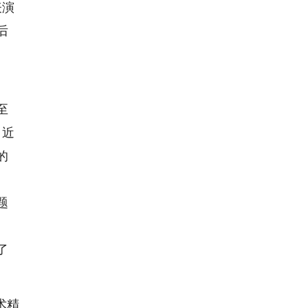
表演
后
、
至
。近
的
题
》
了
术精