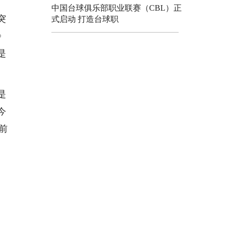
中国台球俱乐部职业联赛（CBL）正
突
式启动 打造台球职
》
是
是
今
前