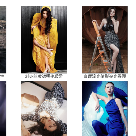
野性
刘亦菲黄裙明艳质雅
白鹿流光倩影被光眷顾