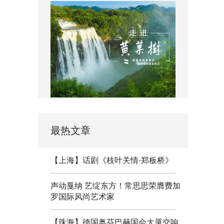
最热文章
【上海】话剧《枝叶关情·郑板桥》
声动戛纳 艺绽东方！常思思荣膺费加
罗国际风尚艺术家
【珠海】德国奥芬巴赫国会大厦交响