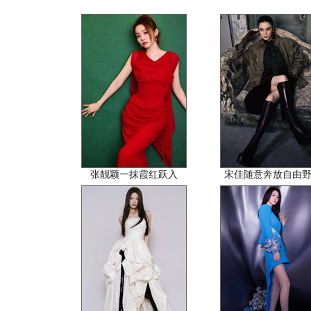
张靓颖一抹霞红跃入
宋佳随意奔放自由