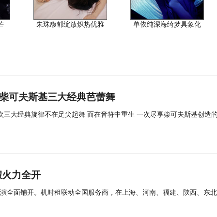
芒
朱珠馥郁绽放炽热优雅
单依纯深海绮梦具象化
」柴可夫斯基三大经典芭蕾舞
次三大经典旋律不在足尖起舞 而在音符中重生 一次尽享柴可夫斯基创造
假火力全开
演全面铺开。机时租联动全国服务商，在上海、河南、福建、陕西、东北