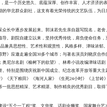
日，是一个历史悠久、底蕴深厚、创作丰富、人才济济的
初期的华北群众剧社，这支有着光荣传统的文艺队伍，为日
众长中逐步发展起来。郭沫若先生亲自题写院名，老舍
指导。剧院自建立以来，坚持优秀传统，肩负使命任务，
作品兼具思想性、艺术性和观赏性，风格多样、津味浓郁
原野》应邀走遍全国30多个城市；与著名演员刘晓庆合作
；奥尼尔名剧《榆树下的欲望》、林希小说改编津味话剧
誉。特别是围绕庆祝新中国成立、纪念改革开放等重大主
旗谱》《天下粮田》《海河人家》《生死24小时》《上甘岭
》等一批思想精深、艺术精湛、制作精良的优秀剧目，取得
“五个一工程”奖、文华奖、话剧金狮奖、国家舞台艺