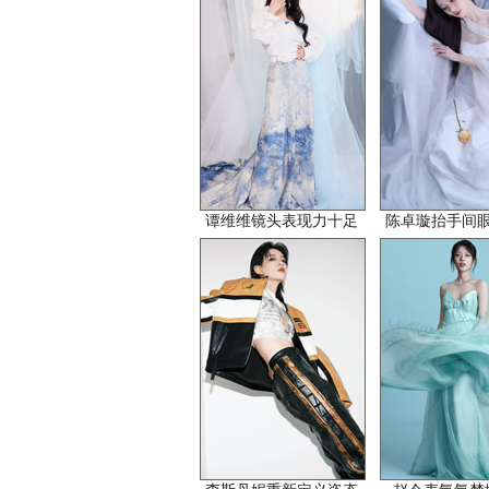
谭维维镜头表现力十足
陈卓璇抬手间