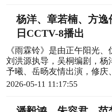
杨洋、章若楠、方逸
日CCTV-8播出
《雨霖铃》是由正午阳光、
刘洪源执导，吴桐编剧，杨
予曦、岳旸友情出演，修庆、
2026-05-11 11:17:55
潘毅鸿、朱容君、范梦