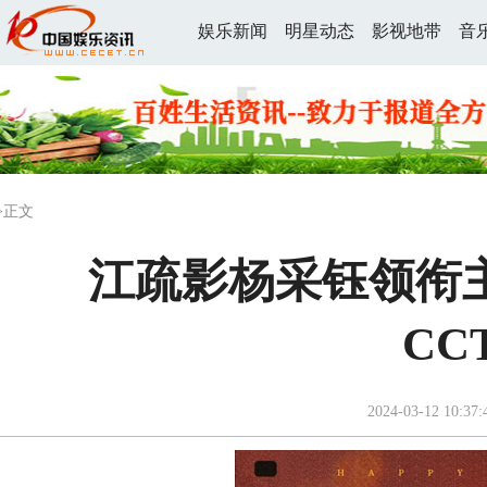
娱乐新闻
明星动态
影视地带
音
>正文
江疏影杨采钰领衔主
CC
2024-03-12 10:37: