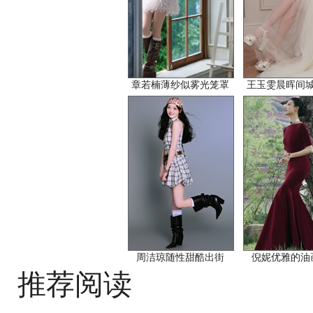
章若楠薄纱似雾光笼罩
王玉雯晨晖间
周洁琼随性甜酷出街
倪妮优雅的油
推荐阅读